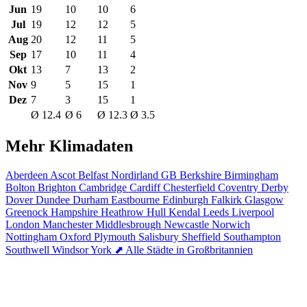
Jun
19
10
10
6
Jul
19
12
12
5
Aug
20
12
11
5
Sep
17
10
11
4
Okt
13
7
13
2
Nov
9
5
15
1
Dez
7
3
15
1
Ø 12.4
Ø 6
Ø 12.3
Ø 3.5
Mehr Klimadaten
Aberdeen
Ascot
Belfast Nordirland GB
Berkshire
Birmingham
Bolton
Brighton
Cambridge
Cardiff
Chesterfield
Coventry
Derby
Dover
Dundee
Durham
Eastbourne
Edinburgh
Falkirk
Glasgow
Greenock
Hampshire
Heathrow
Hull
Kendal
Leeds
Liverpool
London
Manchester
Middlesbrough
Newcastle
Norwich
Nottingham
Oxford
Plymouth
Salisbury
Sheffield
Southampton
Southwell
Windsor
York
⬈ Alle Städte in Großbritannien