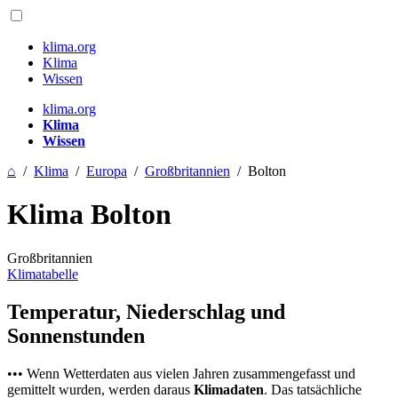
klima.org
Klima
Wissen
klima.org
Klima
Wissen
⌂
/
Klima
/
Europa
/
Großbritannien
/
Bolton
Klima Bolton
Großbritannien
Klimatabelle
Temperatur, Niederschlag und
Sonnenstunden
••• Wenn Wetterdaten aus vielen Jahren zusammengefasst und
gemittelt wurden, werden daraus
Klimadaten
. Das tatsächliche