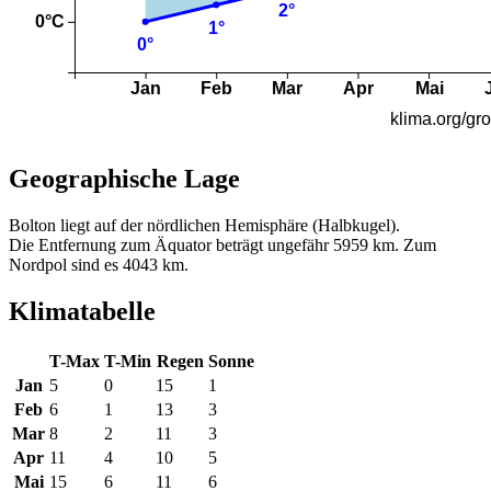
Geographische Lage
Bolton liegt auf der nördlichen Hemisphäre (Halbkugel).
Die Entfernung zum Äquator beträgt ungefähr 5959 km. Zum
Nordpol sind es 4043 km.
Klimatabelle
T-Max
T-Min
Regen
Sonne
Jan
5
0
15
1
Feb
6
1
13
3
Mar
8
2
11
3
Apr
11
4
10
5
Mai
15
6
11
6