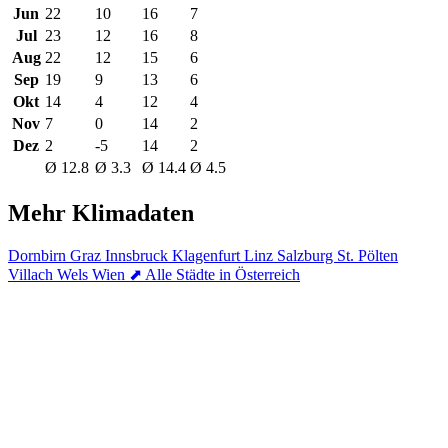
Jun
22
10
16
7
Jul
23
12
16
8
Aug
22
12
15
6
Sep
19
9
13
6
Okt
14
4
12
4
Nov
7
0
14
2
Dez
2
-5
14
2
Ø 12.8
Ø 3.3
Ø 14.4
Ø 4.5
Mehr Klimadaten
Dornbirn
Graz
Innsbruck
Klagenfurt
Linz
Salzburg
St. Pölten
Villach
Wels
Wien
⬈ Alle Städte in Österreich