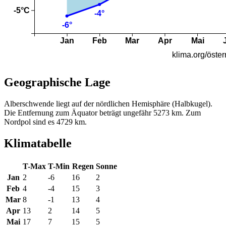
Geographische Lage
Alberschwende liegt auf der nördlichen Hemisphäre (Halbkugel).
Die Entfernung zum Äquator beträgt ungefähr 5273 km. Zum
Nordpol sind es 4729 km.
Klimatabelle
T-Max
T-Min
Regen
Sonne
Jan
2
-6
16
2
Feb
4
-4
15
3
Mar
8
-1
13
4
Apr
13
2
14
5
Mai
17
7
15
5