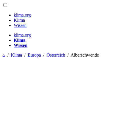
klima.org
Klima
Wissen
klima.org
Klima
Wissen
⌂
/
Klima
/
Europa
/
Österreich
/
Alberschwende