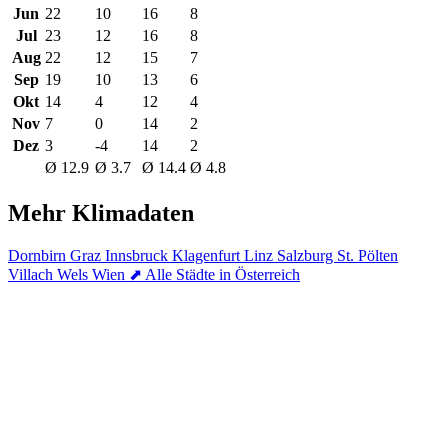
Jun
22
10
16
8
Jul
23
12
16
8
Aug
22
12
15
7
Sep
19
10
13
6
Okt
14
4
12
4
Nov
7
0
14
2
Dez
3
-4
14
2
Ø 12.9
Ø 3.7
Ø 14.4
Ø 4.8
Mehr Klimadaten
Dornbirn
Graz
Innsbruck
Klagenfurt
Linz
Salzburg
St. Pölten
Villach
Wels
Wien
⬈ Alle Städte in Österreich