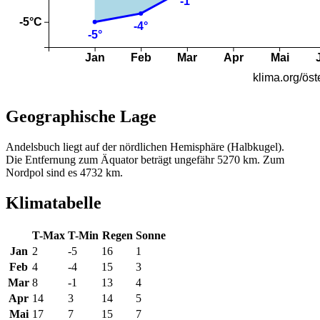
Geographische Lage
Andelsbuch liegt auf der nördlichen Hemisphäre (Halbkugel).
Die Entfernung zum Äquator beträgt ungefähr 5270 km. Zum
Nordpol sind es 4732 km.
Klimatabelle
T-Max
T-Min
Regen
Sonne
Jan
2
-5
16
1
Feb
4
-4
15
3
Mar
8
-1
13
4
Apr
14
3
14
5
Mai
17
7
15
7