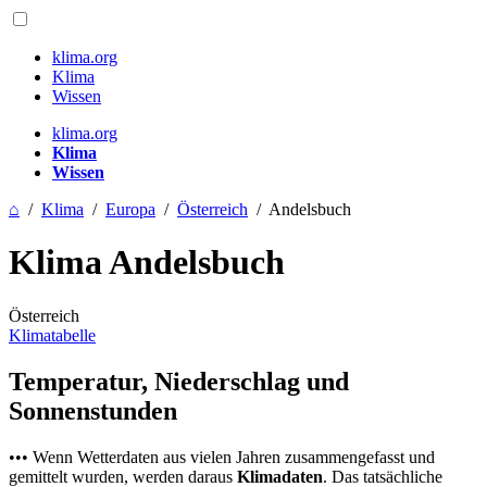
klima.org
Klima
Wissen
klima.org
Klima
Wissen
⌂
/
Klima
/
Europa
/
Österreich
/
Andelsbuch
Klima Andelsbuch
Österreich
Klimatabelle
Temperatur, Niederschlag und
Sonnenstunden
••• Wenn Wetterdaten aus vielen Jahren zusammengefasst und
gemittelt wurden, werden daraus
Klimadaten
. Das tatsächliche