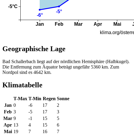
Geographische Lage
Bad Schallerbach liegt auf der nördlichen Hemisphäre (Halbkugel).
Die Entfernung zum Äquator beträgt ungefähr 5360 km. Zum
Nordpol sind es 4642 km.
Klimatabelle
T-Max
T-Min
Regen
Sonne
Jan
0
-6
17
2
Feb
3
-5
17
3
Mar
9
-1
15
5
Apr
13
4
15
6
Mai
19
7
16
7