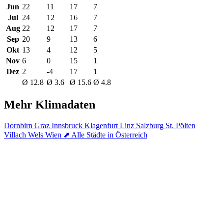
Jun
22
11
17
7
Jul
24
12
16
7
Aug
22
12
17
7
Sep
20
9
13
6
Okt
13
4
12
5
Nov
6
0
15
1
Dez
2
-4
17
1
Ø 12.8
Ø 3.6
Ø 15.6
Ø 4.8
Mehr Klimadaten
Dornbirn
Graz
Innsbruck
Klagenfurt
Linz
Salzburg
St. Pölten
Villach
Wels
Wien
⬈ Alle Städte in Österreich