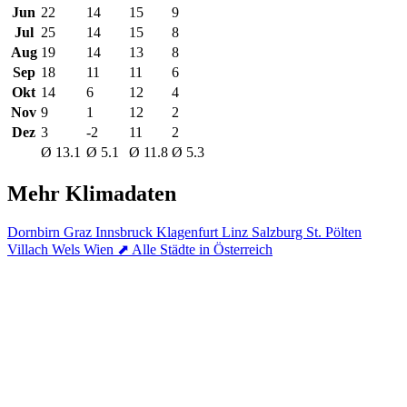
Jun
22
14
15
9
Jul
25
14
15
8
Aug
19
14
13
8
Sep
18
11
11
6
Okt
14
6
12
4
Nov
9
1
12
2
Dez
3
-2
11
2
Ø 13.1
Ø 5.1
Ø 11.8
Ø 5.3
Mehr Klimadaten
Dornbirn
Graz
Innsbruck
Klagenfurt
Linz
Salzburg
St. Pölten
Villach
Wels
Wien
⬈ Alle Städte in Österreich