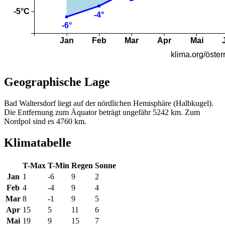
Geographische Lage
Bad Waltersdorf liegt auf der nördlichen Hemisphäre (Halbkugel).
Die Entfernung zum Äquator beträgt ungefähr 5242 km. Zum
Nordpol sind es 4760 km.
Klimatabelle
T-Max
T-Min
Regen
Sonne
Jan
1
-6
9
2
Feb
4
-4
9
4
Mar
8
-1
9
5
Apr
15
5
11
6
Mai
19
9
15
7