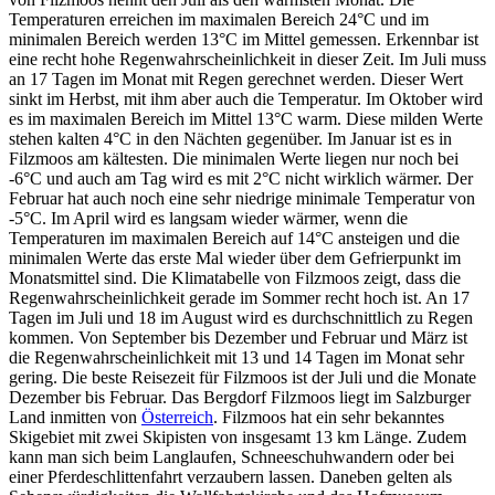
Temperaturen erreichen im maximalen Bereich 24°C und im
minimalen Bereich werden 13°C im Mittel gemessen. Erkennbar ist
eine recht hohe Regenwahrscheinlichkeit in dieser Zeit. Im Juli muss
an 17 Tagen im Monat mit Regen gerechnet werden. Dieser Wert
sinkt im Herbst, mit ihm aber auch die Temperatur. Im Oktober wird
es im maximalen Bereich im Mittel 13°C warm. Diese milden Werte
stehen kalten 4°C in den Nächten gegenüber. Im Januar ist es in
Filzmoos am kältesten. Die minimalen Werte liegen nur noch bei
-6°C und auch am Tag wird es mit 2°C nicht wirklich wärmer. Der
Februar hat auch noch eine sehr niedrige minimale Temperatur von
-5°C. Im April wird es langsam wieder wärmer, wenn die
Temperaturen im maximalen Bereich auf 14°C ansteigen und die
minimalen Werte das erste Mal wieder über dem Gefrierpunkt im
Monatsmittel sind. Die Klimatabelle von Filzmoos zeigt, dass die
Regenwahrscheinlichkeit gerade im Sommer recht hoch ist. An 17
Tagen im Juli und 18 im August wird es durchschnittlich zu Regen
kommen. Von September bis Dezember und Februar und März ist
die Regenwahrscheinlichkeit mit 13 und 14 Tagen im Monat sehr
gering. Die beste Reisezeit für Filzmoos ist der Juli und die Monate
Dezember bis Februar. Das Bergdorf Filzmoos liegt im Salzburger
Land inmitten von
Österreich
. Filzmoos hat ein sehr bekanntes
Skigebiet mit zwei Skipisten von insgesamt 13 km Länge. Zudem
kann man sich beim Langlaufen, Schneeschuhwandern oder bei
einer Pferdeschlittenfahrt verzaubern lassen. Daneben gelten als