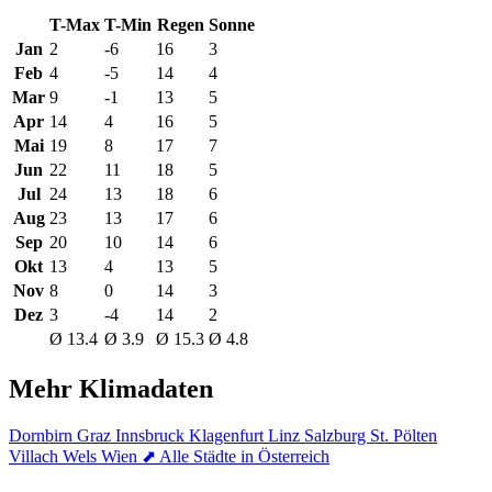
T-Max
T-Min
Regen
Sonne
Jan
2
-6
16
3
Feb
4
-5
14
4
Mar
9
-1
13
5
Apr
14
4
16
5
Mai
19
8
17
7
Jun
22
11
18
5
Jul
24
13
18
6
Aug
23
13
17
6
Sep
20
10
14
6
Okt
13
4
13
5
Nov
8
0
14
3
Dez
3
-4
14
2
Ø 13.4
Ø 3.9
Ø 15.3
Ø 4.8
Mehr Klimadaten
Dornbirn
Graz
Innsbruck
Klagenfurt
Linz
Salzburg
St. Pölten
Villach
Wels
Wien
⬈ Alle Städte in Österreich