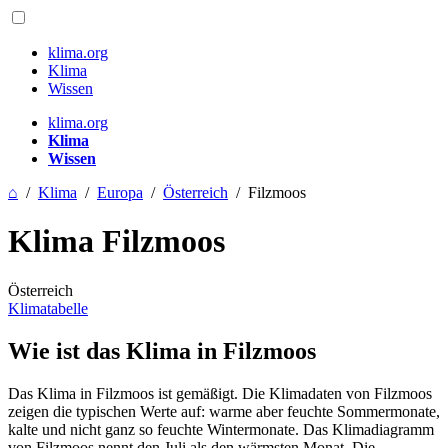
klima.org
Klima
Wissen
klima.org
Klima
Wissen
⌂
/
Klima
/
Europa
/
Österreich
/
Filzmoos
Klima Filzmoos
Österreich
Klimatabelle
Wie ist das Klima in Filzmoos
Das Klima in Filzmoos ist gemäßigt. Die Klimadaten von Filzmoos
zeigen die typischen Werte auf: warme aber feuchte Sommermonate,
kalte und nicht ganz so feuchte Wintermonate. Das Klimadiagramm
von Filzmoos nennt den Juli als den wärmsten Monat. Die