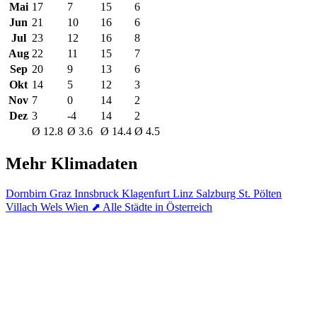
Mai
17
7
15
6
Jun
21
10
16
6
Jul
23
12
16
8
Aug
22
11
15
7
Sep
20
9
13
6
Okt
14
5
12
3
Nov
7
0
14
2
Dez
3
-4
14
2
Ø 12.8
Ø 3.6
Ø 14.4
Ø 4.5
Mehr Klimadaten
Dornbirn
Graz
Innsbruck
Klagenfurt
Linz
Salzburg
St. Pölten
Villach
Wels
Wien
⬈ Alle Städte in Österreich