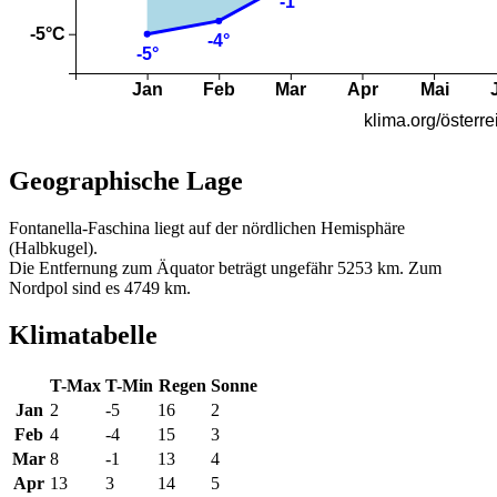
Geographische Lage
Fontanella-Faschina liegt auf der nördlichen Hemisphäre
(Halbkugel).
Die Entfernung zum Äquator beträgt ungefähr 5253 km. Zum
Nordpol sind es 4749 km.
Klimatabelle
T-Max
T-Min
Regen
Sonne
Jan
2
-5
16
2
Feb
4
-4
15
3
Mar
8
-1
13
4
Apr
13
3
14
5