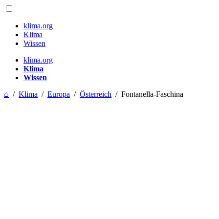
klima.org
Klima
Wissen
klima.org
Klima
Wissen
⌂
/
Klima
/
Europa
/
Österreich
/
Fontanella-Faschina