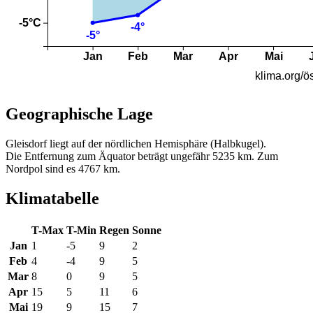
Geographische Lage
Gleisdorf liegt auf der nördlichen Hemisphäre (Halbkugel).
Die Entfernung zum Äquator beträgt ungefähr 5235 km. Zum
Nordpol sind es 4767 km.
Klimatabelle
T-Max
T-Min
Regen
Sonne
Jan
1
-5
9
2
Feb
4
-4
9
5
Mar
8
0
9
5
Apr
15
5
11
6
Mai
19
9
15
7