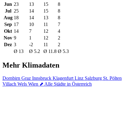
Jun
23
13
15
8
Jul
25
14
15
8
Aug
18
14
13
8
Sep
17
10
11
7
Okt
14
7
12
4
Nov
9
1
12
2
Dez
3
-2
11
2
Ø 13
Ø 5.2
Ø 11.8
Ø 5.3
Mehr Klimadaten
Dornbirn
Graz
Innsbruck
Klagenfurt
Linz
Salzburg
St. Pölten
Villach
Wels
Wien
⬈ Alle Städte in Österreich