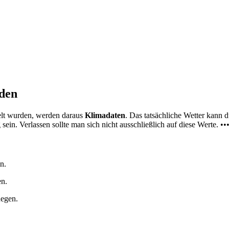
nden
elt wurden, werden daraus
Klimadaten
. Das tatsächliche Wetter kann
ein. Verlassen sollte man sich nicht ausschließlich auf diese Werte. ••
n.
en.
Regen.