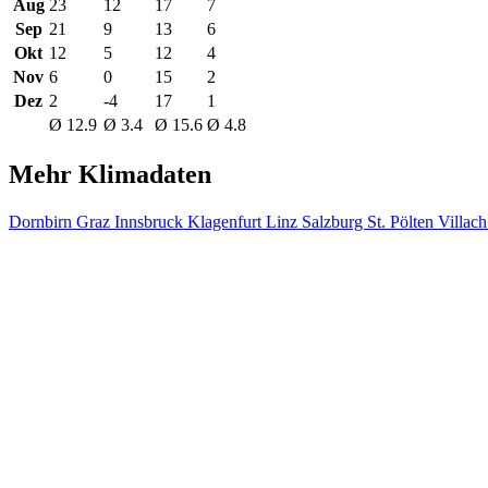
Aug
23
12
17
7
Sep
21
9
13
6
Okt
12
5
12
4
Nov
6
0
15
2
Dez
2
-4
17
1
Ø 12.9
Ø 3.4
Ø 15.6
Ø 4.8
Mehr Klimadaten
Dornbirn
Graz
Innsbruck
Klagenfurt
Linz
Salzburg
St. Pölten
Villac