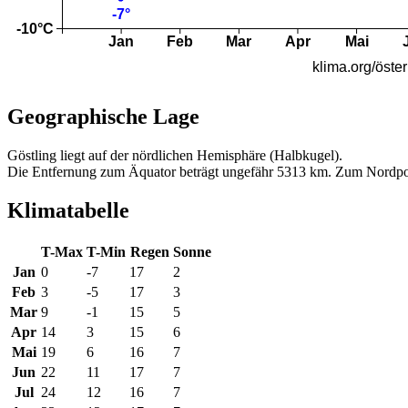
Geographische Lage
Göstling liegt auf der nördlichen Hemisphäre (Halbkugel).
Die Entfernung zum Äquator beträgt ungefähr 5313 km. Zum Nordpo
Klimatabelle
T-Max
T-Min
Regen
Sonne
Jan
0
-7
17
2
Feb
3
-5
17
3
Mar
9
-1
15
5
Apr
14
3
15
6
Mai
19
6
16
7
Jun
22
11
17
7
Jul
24
12
16
7