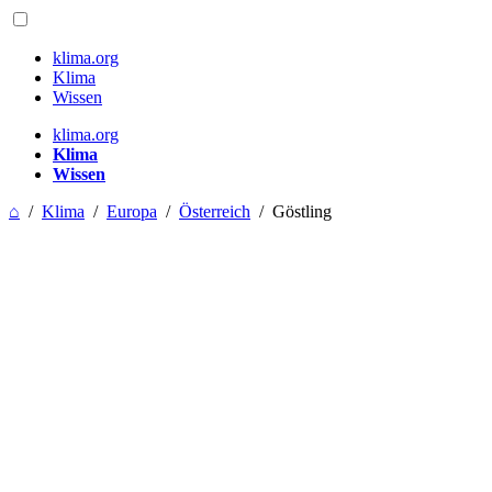
klima.org
Klima
Wissen
klima.org
Klima
Wissen
⌂
/
Klima
/
Europa
/
Österreich
/
Göstling