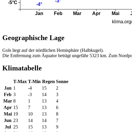
Geographische Lage
Gols liegt auf der nördlichen Hemisphäre (Halbkugel).
Die Entfernung zum Äquator beträgt ungefähr 5323 km. Zum Nordpo
Klimatabelle
T-Max
T-Min
Regen
Sonne
Jan
1
-4
15
2
Feb
3
-3
14
3
Mar
8
1
13
4
Apr
15
7
13
6
Mai
19
10
13
8
Jun
23
14
14
7
Jul
25
15
13
9