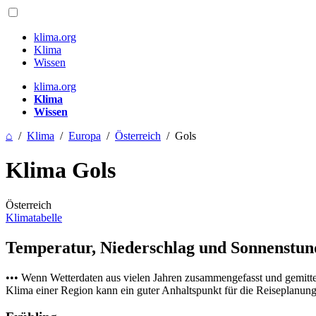
klima.org
Klima
Wissen
klima.org
Klima
Wissen
⌂
/
Klima
/
Europa
/
Österreich
/
Gols
Klima Gols
Österreich
Klimatabelle
Temperatur, Niederschlag und Sonnenstu
••• Wenn Wetterdaten aus vielen Jahren zusammengefasst und gemitt
Klima einer Region kann ein guter Anhaltspunkt für die Reiseplanung s