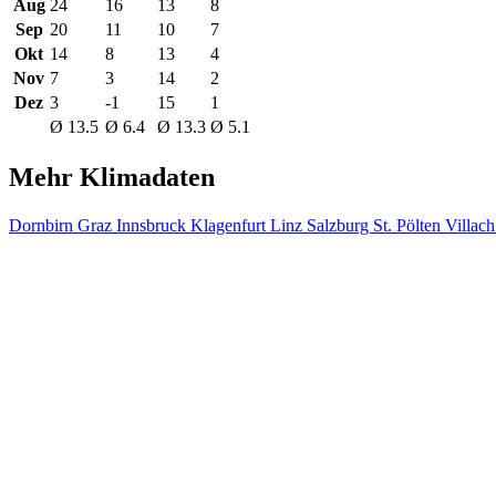
Aug
24
16
13
8
Sep
20
11
10
7
Okt
14
8
13
4
Nov
7
3
14
2
Dez
3
-1
15
1
Ø 13.5
Ø 6.4
Ø 13.3
Ø 5.1
Mehr Klimadaten
Dornbirn
Graz
Innsbruck
Klagenfurt
Linz
Salzburg
St. Pölten
Villac