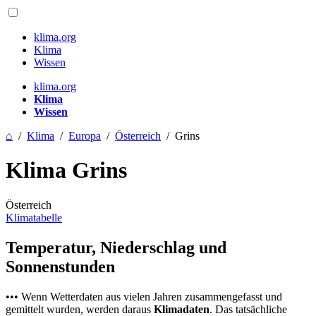
klima.org
Klima
Wissen
klima.org
Klima
Wissen
⌂
/
Klima
/
Europa
/
Österreich
/
Grins
Klima Grins
Österreich
Klimatabelle
Temperatur, Niederschlag und
Sonnenstunden
••• Wenn Wetterdaten aus vielen Jahren zusammengefasst und
gemittelt wurden, werden daraus
Klimadaten
. Das tatsächliche