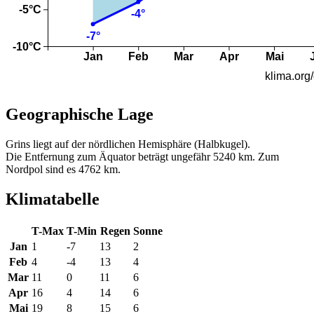
Geographische Lage
Grins liegt auf der nördlichen Hemisphäre (Halbkugel).
Die Entfernung zum Äquator beträgt ungefähr 5240 km. Zum
Nordpol sind es 4762 km.
Klimatabelle
T-Max
T-Min
Regen
Sonne
Jan
1
-7
13
2
Feb
4
-4
13
4
Mar
11
0
11
6
Apr
16
4
14
6
Mai
19
8
15
6