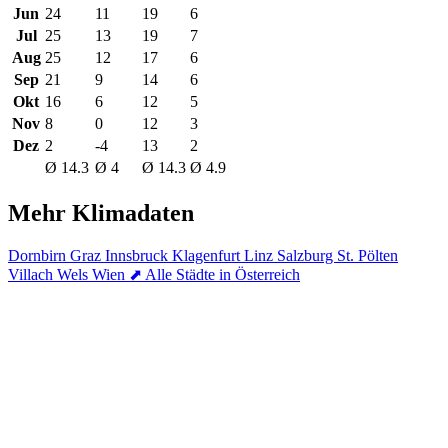
Jun
24
11
19
6
Jul
25
13
19
7
Aug
25
12
17
6
Sep
21
9
14
6
Okt
16
6
12
5
Nov
8
0
12
3
Dez
2
-4
13
2
Ø 14.3
Ø 4
Ø 14.3
Ø 4.9
Mehr Klimadaten
Dornbirn
Graz
Innsbruck
Klagenfurt
Linz
Salzburg
St. Pölten
Villach
Wels
Wien
⬈ Alle Städte in Österreich