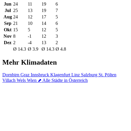
Jun
24
11
19
6
Jul
25
13
19
7
Aug
24
12
17
5
Sep
21
10
14
6
Okt
15
5
12
5
Nov
8
-1
12
3
Dez
2
-4
13
2
Ø 14.3
Ø 3.9
Ø 14.3
Ø 4.8
Mehr Klimadaten
Dornbirn
Graz
Innsbruck
Klagenfurt
Linz
Salzburg
St. Pölten
Villach
Wels
Wien
⬈ Alle Städte in Österreich