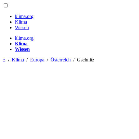
klima.org
Klima
Wissen
klima.org
Klima
Wissen
⌂
/
Klima
/
Europa
/
Österreich
/
Gschnitz