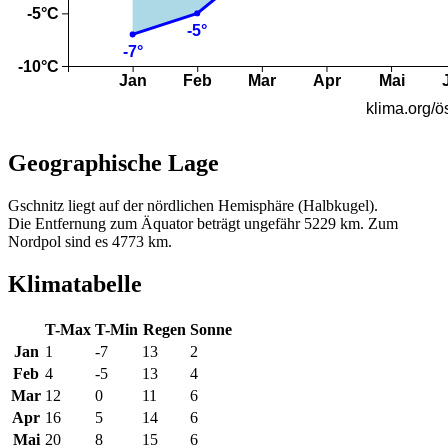
Geographische Lage
Gschnitz liegt auf der nördlichen Hemisphäre (Halbkugel).
Die Entfernung zum Äquator beträgt ungefähr 5229 km. Zum
Nordpol sind es 4773 km.
Klimatabelle
T-Max
T-Min
Regen
Sonne
Jan
1
-7
13
2
Feb
4
-5
13
4
Mar
12
0
11
6
Apr
16
5
14
6
Mai
20
8
15
6