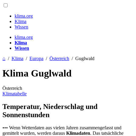
klima.org
Klima
Wissen
klima.org
Klima
Wissen
⌂
/
Klima
/
Europa
/
Österreich
/
Guglwald
Klima Guglwald
Österreich
Klimatabelle
Temperatur, Niederschlag und
Sonnenstunden
••• Wenn Wetterdaten aus vielen Jahren zusammengefasst und
gemittelt wurden, werden daraus
Klimadaten
. Das tatsächliche