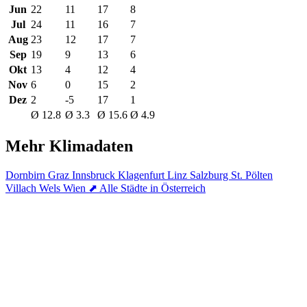
Jun
22
11
17
8
Jul
24
11
16
7
Aug
23
12
17
7
Sep
19
9
13
6
Okt
13
4
12
4
Nov
6
0
15
2
Dez
2
-5
17
1
Ø 12.8
Ø 3.3
Ø 15.6
Ø 4.9
Mehr Klimadaten
Dornbirn
Graz
Innsbruck
Klagenfurt
Linz
Salzburg
St. Pölten
Villach
Wels
Wien
⬈ Alle Städte in Österreich