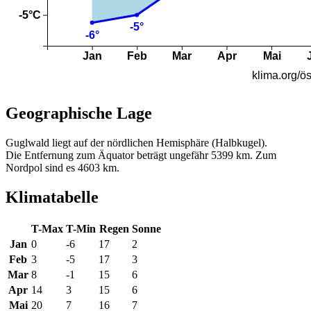
Geographische Lage
Guglwald liegt auf der nördlichen Hemisphäre (Halbkugel).
Die Entfernung zum Äquator beträgt ungefähr 5399 km. Zum
Nordpol sind es 4603 km.
Klimatabelle
T-Max
T-Min
Regen
Sonne
Jan
0
-6
17
2
Feb
3
-5
17
3
Mar
8
-1
15
6
Apr
14
3
15
6
Mai
20
7
16
7