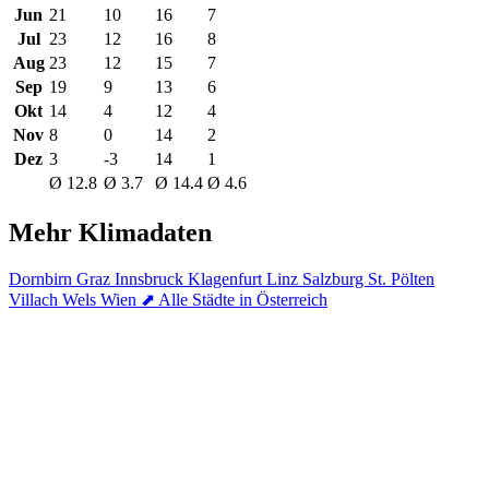
Jun
21
10
16
7
Jul
23
12
16
8
Aug
23
12
15
7
Sep
19
9
13
6
Okt
14
4
12
4
Nov
8
0
14
2
Dez
3
-3
14
1
Ø 12.8
Ø 3.7
Ø 14.4
Ø 4.6
Mehr Klimadaten
Dornbirn
Graz
Innsbruck
Klagenfurt
Linz
Salzburg
St. Pölten
Villach
Wels
Wien
⬈ Alle Städte in Österreich