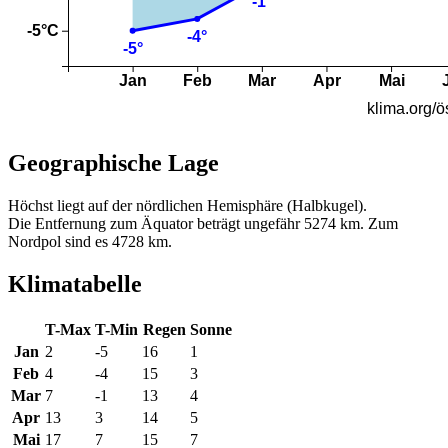
Geographische Lage
Höchst liegt auf der nördlichen Hemisphäre (Halbkugel).
Die Entfernung zum Äquator beträgt ungefähr 5274 km. Zum
Nordpol sind es 4728 km.
Klimatabelle
T-Max
T-Min
Regen
Sonne
Jan
2
-5
16
1
Feb
4
-4
15
3
Mar
7
-1
13
4
Apr
13
3
14
5
Mai
17
7
15
7