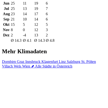
Jun
25
11
19
6
Jul
25
13
19
7
Aug
23
14
17
6
Sep
21
10
14
6
Okt
15
5
12
5
Nov
8
0
12
3
Dez
2
-4
13
2
Ø 14.3
Ø 4.1
Ø 14.3
Ø 4.8
Mehr Klimadaten
Dornbirn
Graz
Innsbruck
Klagenfurt
Linz
Salzburg
St. Pölten
Villach
Wels
Wien
⬈ Alle Städte in Österreich