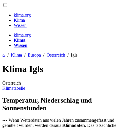
klima.org
Klima
Wissen
klima.org
Klima
Wissen
⌂
/
Klima
/
Europa
/
Österreich
/
Igls
Klima Igls
Österreich
Klimatabelle
Temperatur, Niederschlag und
Sonnenstunden
••• Wenn Wetterdaten aus vielen Jahren zusammengefasst und
gemittelt wurden, werden daraus
Klimadaten
. Das tatsächliche