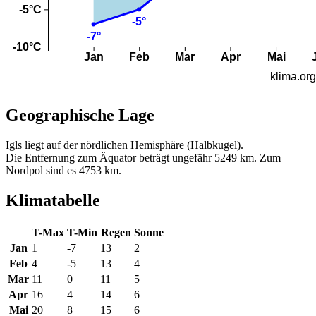
Geographische Lage
Igls liegt auf der nördlichen Hemisphäre (Halbkugel).
Die Entfernung zum Äquator beträgt ungefähr 5249 km. Zum
Nordpol sind es 4753 km.
Klimatabelle
T-Max
T-Min
Regen
Sonne
Jan
1
-7
13
2
Feb
4
-5
13
4
Mar
11
0
11
5
Apr
16
4
14
6
Mai
20
8
15
6