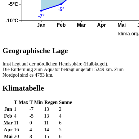
Geographische Lage
Imst liegt auf der nördlichen Hemisphäre (Halbkugel).
Die Entfernung zum Äquator beträgt ungefähr 5249 km. Zum
Nordpol sind es 4753 km.
Klimatabelle
T-Max
T-Min
Regen
Sonne
Jan
1
-7
13
2
Feb
4
-5
13
4
Mar
11
0
11
6
Apr
16
4
14
5
Mai
20
8
15
6