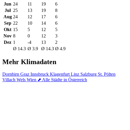
Jun
24
11
19
6
Jul
25
13
19
8
Aug
24
12
17
6
Sep
22
10
14
6
Okt
15
5
12
5
Nov
8
0
12
3
Dez
1
-4
13
2
Ø 14.3
Ø 3.9
Ø 14.3
Ø 4.9
Mehr Klimadaten
Dornbirn
Graz
Innsbruck
Klagenfurt
Linz
Salzburg
St. Pölten
Villach
Wels
Wien
⬈ Alle Städte in Österreich