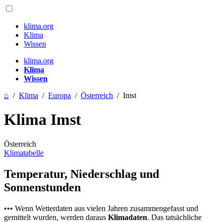
klima.org
Klima
Wissen
klima.org
Klima
Wissen
⌂
/
Klima
/
Europa
/
Österreich
/
Imst
Klima Imst
Österreich
Klimatabelle
Temperatur, Niederschlag und
Sonnenstunden
••• Wenn Wetterdaten aus vielen Jahren zusammengefasst und
gemittelt wurden, werden daraus
Klimadaten
. Das tatsächliche