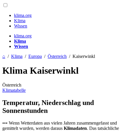
klima.org
Klima
Wissen
klima.org
Klima
Wissen
⌂
/
Klima
/
Europa
/
Österreich
/
Kaiserwinkl
Klima Kaiserwinkl
Österreich
Klimatabelle
Temperatur, Niederschlag und
Sonnenstunden
••• Wenn Wetterdaten aus vielen Jahren zusammengefasst und
gemittelt wurden, werden daraus
Klimadaten
. Das tatsächliche