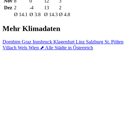
Nov
8
0
12
3
Dez
2
-4
13
2
Ø 14.1
Ø 3.8
Ø 14.3
Ø 4.8
Mehr Klimadaten
Dornbirn
Graz
Innsbruck
Klagenfurt
Linz
Salzburg
St. Pölten
Villach
Wels
Wien
⬈ Alle Städte in Österreich