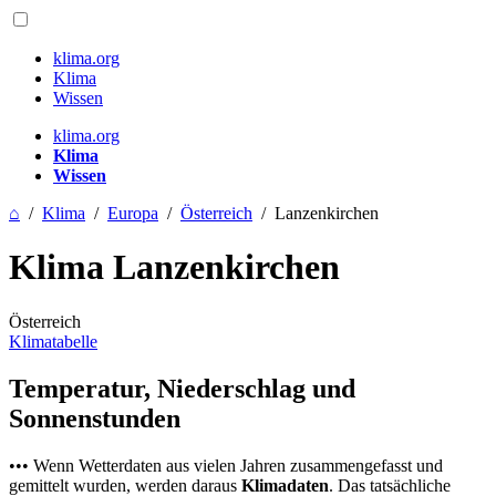
klima.org
Klima
Wissen
klima.org
Klima
Wissen
⌂
/
Klima
/
Europa
/
Österreich
/
Lanzenkirchen
Klima Lanzenkirchen
Österreich
Klimatabelle
Temperatur, Niederschlag und
Sonnenstunden
••• Wenn Wetterdaten aus vielen Jahren zusammengefasst und
gemittelt wurden, werden daraus
Klimadaten
. Das tatsächliche