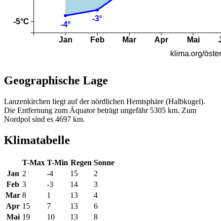
Geographische Lage
Lanzenkirchen liegt auf der nördlichen Hemisphäre (Halbkugel).
Die Entfernung zum Äquator beträgt ungefähr 5305 km. Zum
Nordpol sind es 4697 km.
Klimatabelle
T-Max
T-Min
Regen
Sonne
Jan
2
-4
15
2
Feb
3
-3
14
3
Mar
8
1
13
4
Apr
15
7
13
6
Mai
19
10
13
8