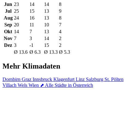
Jun
23
14
14
8
Jul
25
15
13
9
Aug
24
16
13
8
Sep
20
11
10
7
Okt
14
7
13
4
Nov
7
3
14
2
Dez
3
-1
15
2
Ø 13.6
Ø 6.3
Ø 13.3
Ø 5.3
Mehr Klimadaten
Dornbirn
Graz
Innsbruck
Klagenfurt
Linz
Salzburg
St. Pölten
Villach
Wels
Wien
⬈ Alle Städte in Österreich