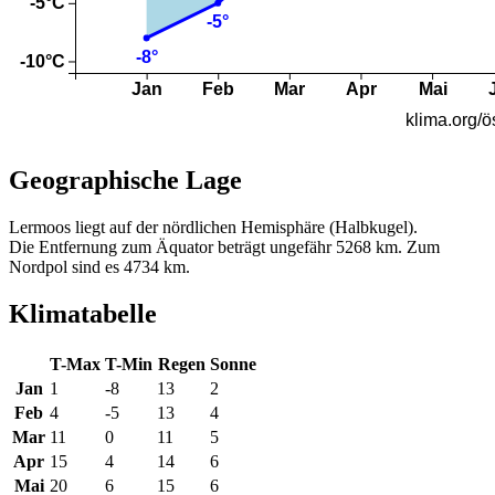
Geographische Lage
Lermoos liegt auf der nördlichen Hemisphäre (Halbkugel).
Die Entfernung zum Äquator beträgt ungefähr 5268 km. Zum
Nordpol sind es 4734 km.
Klimatabelle
T-Max
T-Min
Regen
Sonne
Jan
1
-8
13
2
Feb
4
-5
13
4
Mar
11
0
11
5
Apr
15
4
14
6
Mai
20
6
15
6