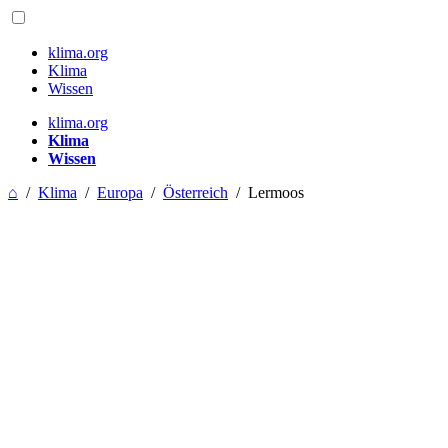
klima.org
Klima
Wissen
klima.org
Klima
Wissen
⌂
/
Klima
/
Europa
/
Österreich
/
Lermoos