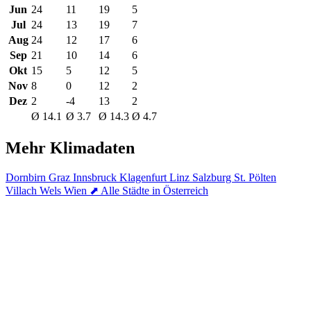
Jun
24
11
19
5
Jul
24
13
19
7
Aug
24
12
17
6
Sep
21
10
14
6
Okt
15
5
12
5
Nov
8
0
12
2
Dez
2
-4
13
2
Ø 14.1
Ø 3.7
Ø 14.3
Ø 4.7
Mehr Klimadaten
Dornbirn
Graz
Innsbruck
Klagenfurt
Linz
Salzburg
St. Pölten
Villach
Wels
Wien
⬈ Alle Städte in Österreich