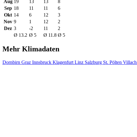
Aug
19
13
13
8
Sep
18
11
11
6
Okt
14
6
12
3
Nov
9
1
12
2
Dez
3
-2
11
2
Ø 13.2
Ø 5
Ø 11.8
Ø 5
Mehr Klimadaten
Dornbirn
Graz
Innsbruck
Klagenfurt
Linz
Salzburg
St. Pölten
Villac