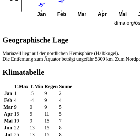
Geographische Lage
Mariazell liegt auf der nördlichen Hemisphäre (Halbkugel).
Die Entfernung zum Äquator beträgt ungefähr 5309 km. Zum Nordpo
Klimatabelle
T-Max
T-Min
Regen
Sonne
Jan
1
-5
9
2
Feb
4
-4
9
4
Mar
9
0
9
5
Apr
15
5
11
5
Mai
19
9
15
7
Jun
22
13
15
8
Jul
25
13
15
8