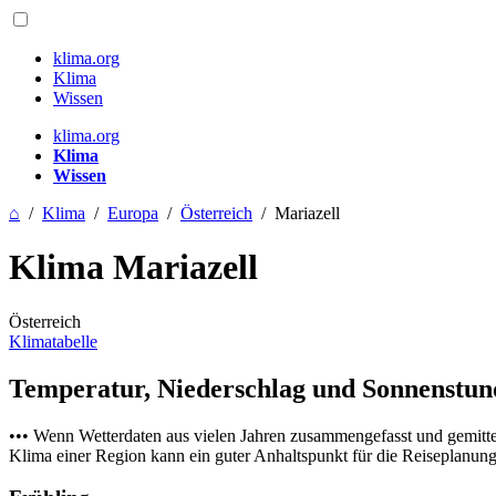
klima.org
Klima
Wissen
klima.org
Klima
Wissen
⌂
/
Klima
/
Europa
/
Österreich
/
Mariazell
Klima Mariazell
Österreich
Klimatabelle
Temperatur, Niederschlag und Sonnenstu
••• Wenn Wetterdaten aus vielen Jahren zusammengefasst und gemitt
Klima einer Region kann ein guter Anhaltspunkt für die Reiseplanung s