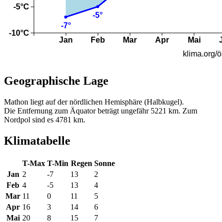
Geographische Lage
Mathon liegt auf der nördlichen Hemisphäre (Halbkugel).
Die Entfernung zum Äquator beträgt ungefähr 5221 km. Zum
Nordpol sind es 4781 km.
Klimatabelle
T-Max
T-Min
Regen
Sonne
Jan
2
-7
13
2
Feb
4
-5
13
4
Mar
11
0
11
5
Apr
16
3
14
6
Mai
20
8
15
7