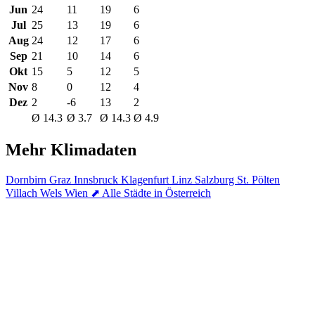
Jun
24
11
19
6
Jul
25
13
19
6
Aug
24
12
17
6
Sep
21
10
14
6
Okt
15
5
12
5
Nov
8
0
12
4
Dez
2
-6
13
2
Ø 14.3
Ø 3.7
Ø 14.3
Ø 4.9
Mehr Klimadaten
Dornbirn
Graz
Innsbruck
Klagenfurt
Linz
Salzburg
St. Pölten
Villach
Wels
Wien
⬈ Alle Städte in Österreich