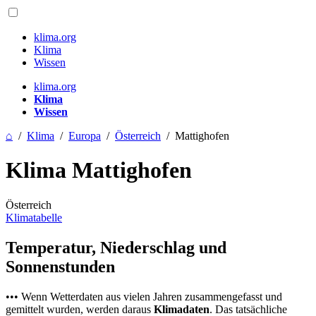
klima.org
Klima
Wissen
klima.org
Klima
Wissen
⌂
/
Klima
/
Europa
/
Österreich
/
Mattighofen
Klima Mattighofen
Österreich
Klimatabelle
Temperatur, Niederschlag und
Sonnenstunden
••• Wenn Wetterdaten aus vielen Jahren zusammengefasst und
gemittelt wurden, werden daraus
Klimadaten
. Das tatsächliche