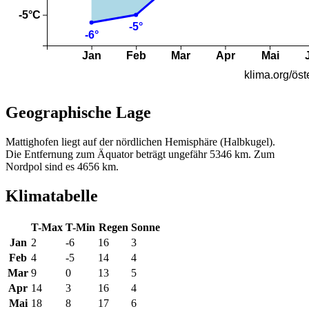
Geographische Lage
Mattighofen liegt auf der nördlichen Hemisphäre (Halbkugel).
Die Entfernung zum Äquator beträgt ungefähr 5346 km. Zum
Nordpol sind es 4656 km.
Klimatabelle
T-Max
T-Min
Regen
Sonne
Jan
2
-6
16
3
Feb
4
-5
14
4
Mar
9
0
13
5
Apr
14
3
16
4
Mai
18
8
17
6