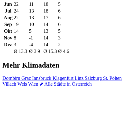
Jun
22
11
18
5
Jul
24
13
18
6
Aug
22
13
17
6
Sep
19
10
14
6
Okt
14
5
13
5
Nov
8
-1
14
3
Dez
3
-4
14
2
Ø 13.3
Ø 3.9
Ø 15.3
Ø 4.6
Mehr Klimadaten
Dornbirn
Graz
Innsbruck
Klagenfurt
Linz
Salzburg
St. Pölten
Villach
Wels
Wien
⬈ Alle Städte in Österreich