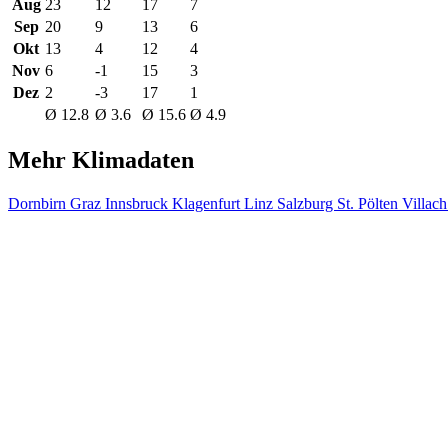
Aug
23
12
17
7
Sep
20
9
13
6
Okt
13
4
12
4
Nov
6
-1
15
3
Dez
2
-3
17
1
Ø 12.8
Ø 3.6
Ø 15.6
Ø 4.9
Mehr Klimadaten
Dornbirn
Graz
Innsbruck
Klagenfurt
Linz
Salzburg
St. Pölten
Villac