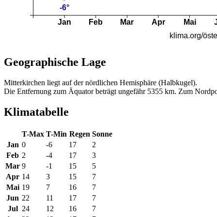
Geographische Lage
Mitterkirchen liegt auf der nördlichen Hemisphäre (Halbkugel).
Die Entfernung zum Äquator beträgt ungefähr 5355 km. Zum Nordpo
Klimatabelle
T-Max
T-Min
Regen
Sonne
Jan
0
-6
17
2
Feb
2
-4
17
3
Mar
9
-1
15
5
Apr
14
3
15
7
Mai
19
7
16
7
Jun
22
11
17
7
Jul
24
12
16
7