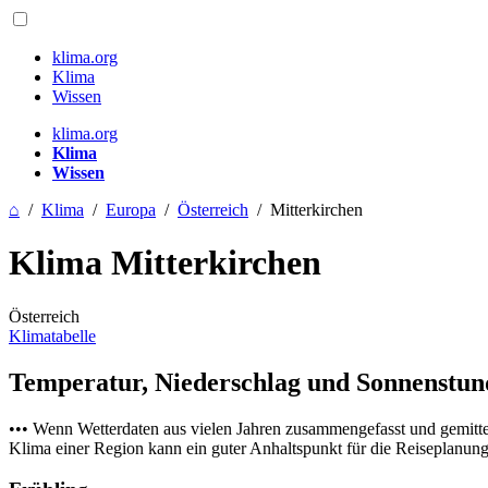
klima.org
Klima
Wissen
klima.org
Klima
Wissen
⌂
/
Klima
/
Europa
/
Österreich
/
Mitterkirchen
Klima Mitterkirchen
Österreich
Klimatabelle
Temperatur, Niederschlag und Sonnenstu
••• Wenn Wetterdaten aus vielen Jahren zusammengefasst und gemitt
Klima einer Region kann ein guter Anhaltspunkt für die Reiseplanung s