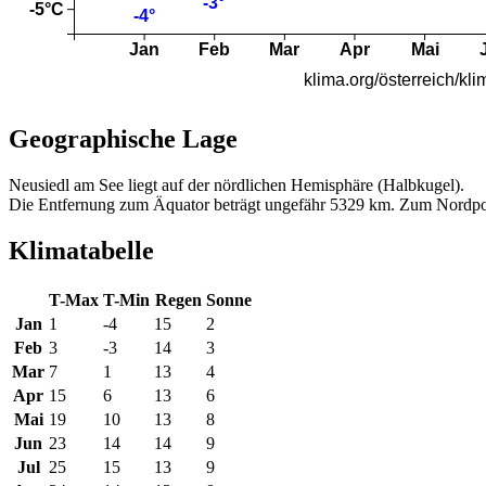
Geographische Lage
Neusiedl am See liegt auf der nördlichen Hemisphäre (Halbkugel).
Die Entfernung zum Äquator beträgt ungefähr 5329 km. Zum Nordpo
Klimatabelle
T-Max
T-Min
Regen
Sonne
Jan
1
-4
15
2
Feb
3
-3
14
3
Mar
7
1
13
4
Apr
15
6
13
6
Mai
19
10
13
8
Jun
23
14
14
9
Jul
25
15
13
9