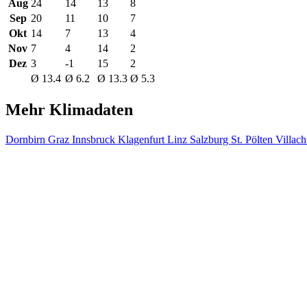
Aug
24
14
13
8
Sep
20
11
10
7
Okt
14
7
13
4
Nov
7
4
14
2
Dez
3
-1
15
2
Ø 13.4
Ø 6.2
Ø 13.3
Ø 5.3
Mehr Klimadaten
Dornbirn
Graz
Innsbruck
Klagenfurt
Linz
Salzburg
St. Pölten
Villac