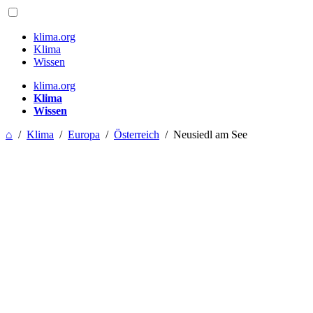
klima.org
Klima
Wissen
klima.org
Klima
Wissen
⌂
/
Klima
/
Europa
/
Österreich
/
Neusiedl am See