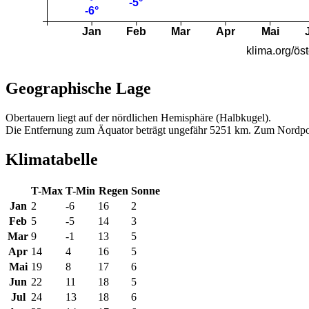
Geographische Lage
Obertauern liegt auf der nördlichen Hemisphäre (Halbkugel).
Die Entfernung zum Äquator beträgt ungefähr 5251 km. Zum Nordpo
Klimatabelle
T-Max
T-Min
Regen
Sonne
Jan
2
-6
16
2
Feb
5
-5
14
3
Mar
9
-1
13
5
Apr
14
4
16
5
Mai
19
8
17
6
Jun
22
11
18
5
Jul
24
13
18
6