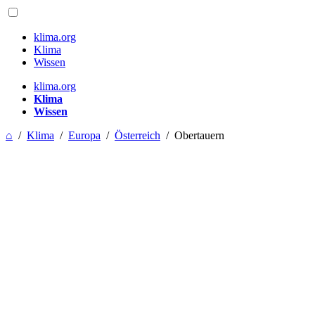
klima.org
Klima
Wissen
klima.org
Klima
Wissen
⌂
/
Klima
/
Europa
/
Österreich
/
Obertauern