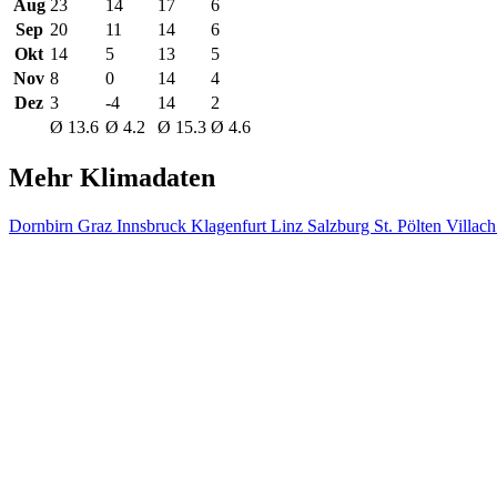
Aug
23
14
17
6
Sep
20
11
14
6
Okt
14
5
13
5
Nov
8
0
14
4
Dez
3
-4
14
2
Ø 13.6
Ø 4.2
Ø 15.3
Ø 4.6
Mehr Klimadaten
Dornbirn
Graz
Innsbruck
Klagenfurt
Linz
Salzburg
St. Pölten
Villac