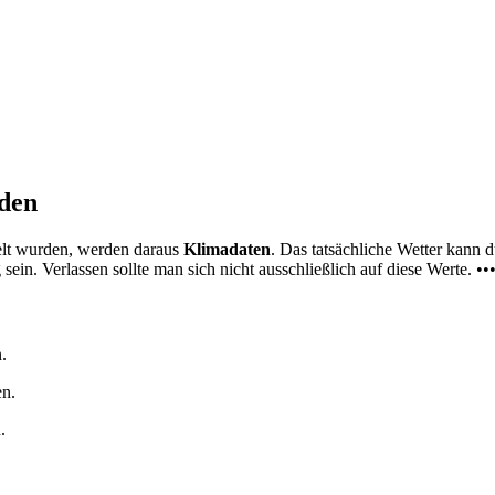
nden
elt wurden, werden daraus
Klimadaten
. Das tatsächliche Wetter kann
ein. Verlassen sollte man sich nicht ausschließlich auf diese Werte. ••
.
en.
.