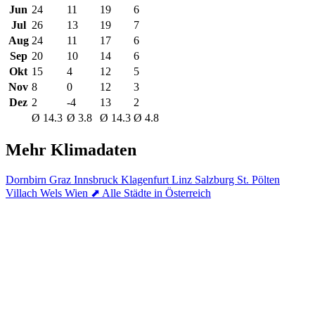
Jun
24
11
19
6
Jul
26
13
19
7
Aug
24
11
17
6
Sep
20
10
14
6
Okt
15
4
12
5
Nov
8
0
12
3
Dez
2
-4
13
2
Ø 14.3
Ø 3.8
Ø 14.3
Ø 4.8
Mehr Klimadaten
Dornbirn
Graz
Innsbruck
Klagenfurt
Linz
Salzburg
St. Pölten
Villach
Wels
Wien
⬈ Alle Städte in Österreich