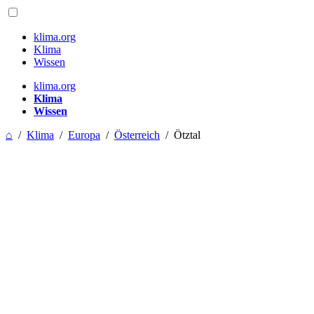
klima.org
Klima
Wissen
klima.org
Klima
Wissen
⌂
/
Klima
/
Europa
/
Österreich
/
Ötztal