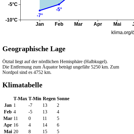
Geographische Lage
Ötztal liegt auf der nördlichen Hemisphäre (Halbkugel).
Die Entfernung zum Äquator beträgt ungefähr 5250 km. Zum
Nordpol sind es 4752 km.
Klimatabelle
T-Max
T-Min
Regen
Sonne
Jan
1
-7
13
2
Feb
4
-5
13
4
Mar
11
0
11
5
Apr
16
4
14
6
Mai
20
8
15
5