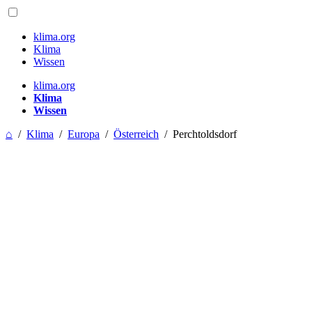
klima.org
Klima
Wissen
klima.org
Klima
Wissen
⌂
/
Klima
/
Europa
/
Österreich
/
Perchtoldsdorf