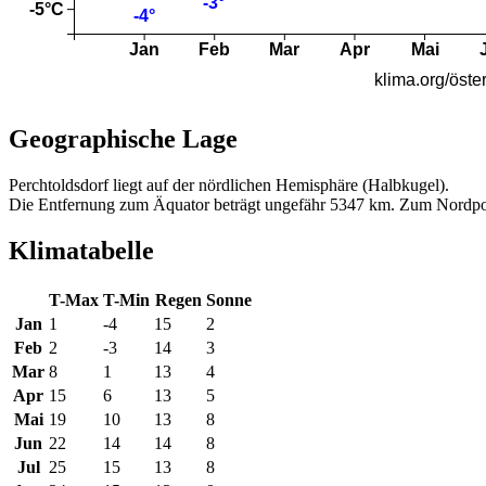
Geographische Lage
Perchtoldsdorf liegt auf der nördlichen Hemisphäre (Halbkugel).
Die Entfernung zum Äquator beträgt ungefähr 5347 km. Zum Nordpo
Klimatabelle
T-Max
T-Min
Regen
Sonne
Jan
1
-4
15
2
Feb
2
-3
14
3
Mar
8
1
13
4
Apr
15
6
13
5
Mai
19
10
13
8
Jun
22
14
14
8
Jul
25
15
13
8