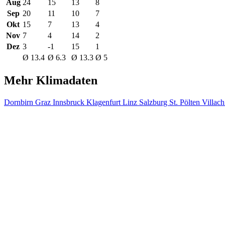
Aug
24
15
13
8
Sep
20
11
10
7
Okt
15
7
13
4
Nov
7
4
14
2
Dez
3
-1
15
1
Ø 13.4
Ø 6.3
Ø 13.3
Ø 5
Mehr Klimadaten
Dornbirn
Graz
Innsbruck
Klagenfurt
Linz
Salzburg
St. Pölten
Villac