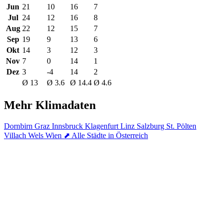
Jun
21
10
16
7
Jul
24
12
16
8
Aug
22
12
15
7
Sep
19
9
13
6
Okt
14
3
12
3
Nov
7
0
14
1
Dez
3
-4
14
2
Ø 13
Ø 3.6
Ø 14.4
Ø 4.6
Mehr Klimadaten
Dornbirn
Graz
Innsbruck
Klagenfurt
Linz
Salzburg
St. Pölten
Villach
Wels
Wien
⬈ Alle Städte in Österreich