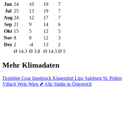
Jun
24
10
19
7
Jul
25
13
19
7
Aug
24
12
17
7
Sep
21
9
14
6
Okt
15
5
12
5
Nov
8
0
12
3
Dez
2
-4
13
2
Ø 14.3
Ø 3.8
Ø 14.3
Ø 5
Mehr Klimadaten
Dornbirn
Graz
Innsbruck
Klagenfurt
Linz
Salzburg
St. Pölten
Villach
Wels
Wien
⬈ Alle Städte in Österreich