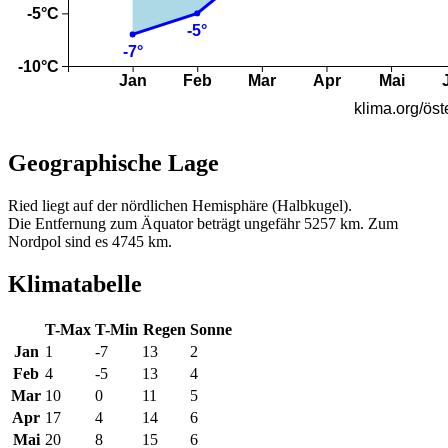
Geographische Lage
Ried liegt auf der nördlichen Hemisphäre (Halbkugel).
Die Entfernung zum Äquator beträgt ungefähr 5257 km. Zum
Nordpol sind es 4745 km.
Klimatabelle
T-Max
T-Min
Regen
Sonne
Jan
1
-7
13
2
Feb
4
-5
13
4
Mar
10
0
11
5
Apr
17
4
14
6
Mai
20
8
15
6