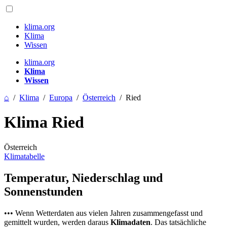
klima.org
Klima
Wissen
klima.org
Klima
Wissen
⌂
/
Klima
/
Europa
/
Österreich
/
Ried
Klima Ried
Österreich
Klimatabelle
Temperatur, Niederschlag und
Sonnenstunden
••• Wenn Wetterdaten aus vielen Jahren zusammengefasst und
gemittelt wurden, werden daraus
Klimadaten
. Das tatsächliche