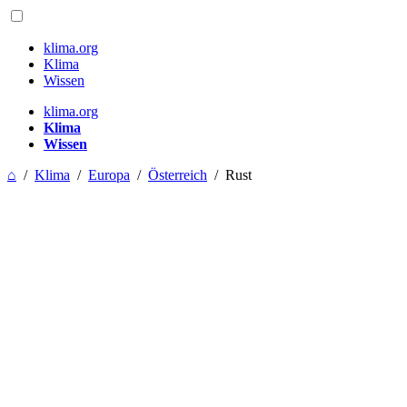
klima.org
Klima
Wissen
klima.org
Klima
Wissen
⌂
/
Klima
/
Europa
/
Österreich
/
Rust