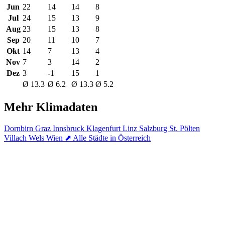
Jun
22
14
14
8
Jul
24
15
13
9
Aug
23
15
13
8
Sep
20
11
10
7
Okt
14
7
13
4
Nov
7
3
14
2
Dez
3
-1
15
1
Ø 13.3
Ø 6.2
Ø 13.3
Ø 5.2
Mehr Klimadaten
Dornbirn
Graz
Innsbruck
Klagenfurt
Linz
Salzburg
St. Pölten
Villach
Wels
Wien
⬈ Alle Städte in Österreich