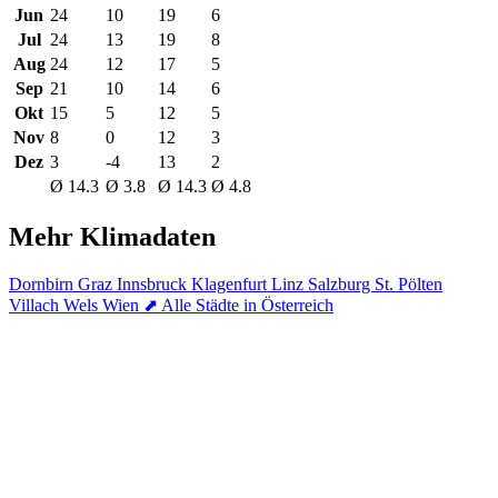
Jun
24
10
19
6
Jul
24
13
19
8
Aug
24
12
17
5
Sep
21
10
14
6
Okt
15
5
12
5
Nov
8
0
12
3
Dez
3
-4
13
2
Ø 14.3
Ø 3.8
Ø 14.3
Ø 4.8
Mehr Klimadaten
Dornbirn
Graz
Innsbruck
Klagenfurt
Linz
Salzburg
St. Pölten
Villach
Wels
Wien
⬈ Alle Städte in Österreich