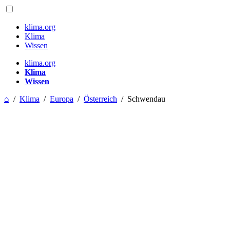
klima.org
Klima
Wissen
klima.org
Klima
Wissen
⌂
/
Klima
/
Europa
/
Österreich
/
Schwendau