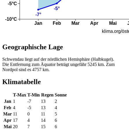
Geographische Lage
Schwendau liegt auf der nördlichen Hemisphäre (Halbkugel).
Die Entfernung zum Äquator beträgt ungefähr 5245 km. Zum
Nordpol sind es 4757 km.
Klimatabelle
T-Max
T-Min
Regen
Sonne
Jan
1
-7
13
2
Feb
4
-5
13
4
Mar
11
0
11
5
Apr
17
4
14
6
Mai
20
7
15
6