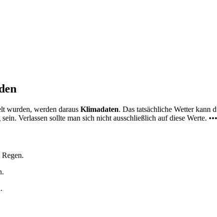
nden
elt wurden, werden daraus
Klimadaten
. Das tatsächliche Wetter kann
ein. Verlassen sollte man sich nicht ausschließlich auf diese Werte. ••
t Regen.
n.
.