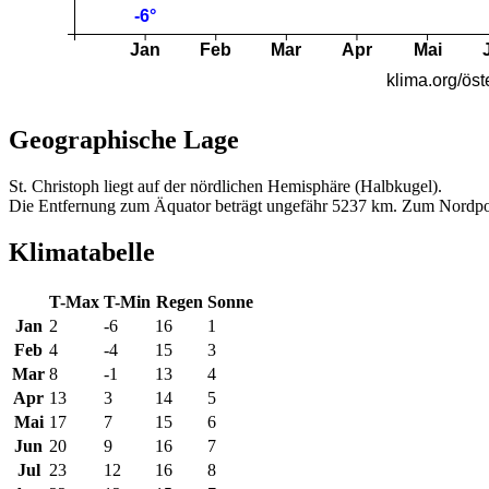
Geographische Lage
St. Christoph liegt auf der nördlichen Hemisphäre (Halbkugel).
Die Entfernung zum Äquator beträgt ungefähr 5237 km. Zum Nordpo
Klimatabelle
T-Max
T-Min
Regen
Sonne
Jan
2
-6
16
1
Feb
4
-4
15
3
Mar
8
-1
13
4
Apr
13
3
14
5
Mai
17
7
15
6
Jun
20
9
16
7
Jul
23
12
16
8