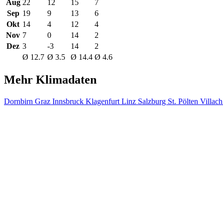
Aug
22
12
15
7
Sep
19
9
13
6
Okt
14
4
12
4
Nov
7
0
14
2
Dez
3
-3
14
2
Ø 12.7
Ø 3.5
Ø 14.4
Ø 4.6
Mehr Klimadaten
Dornbirn
Graz
Innsbruck
Klagenfurt
Linz
Salzburg
St. Pölten
Villac