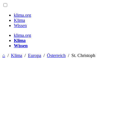
klima.org
Klima
Wissen
klima.org
Klima
Wissen
⌂
/
Klima
/
Europa
/
Österreich
/
St. Christoph