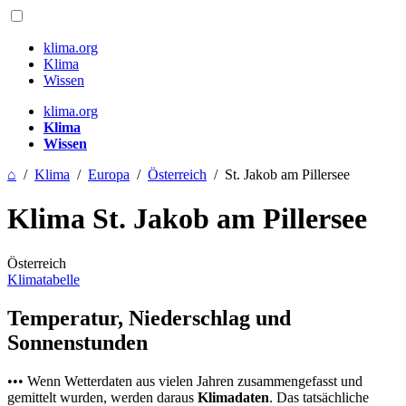
klima.org
Klima
Wissen
klima.org
Klima
Wissen
⌂
/
Klima
/
Europa
/
Österreich
/
St. Jakob am Pillersee
Klima St. Jakob am Pillersee
Österreich
Klimatabelle
Temperatur, Niederschlag und
Sonnenstunden
••• Wenn Wetterdaten aus vielen Jahren zusammengefasst und
gemittelt wurden, werden daraus
Klimadaten
. Das tatsächliche