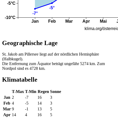
Geographische Lage
St. Jakob am Pillersee liegt auf der nördlichen Hemisphäre
(Halbkugel).
Die Entfernung zum Äquator beträgt ungefähr 5274 km. Zum
Nordpol sind es 4728 km.
Klimatabelle
T-Max
T-Min
Regen
Sonne
Jan
2
-7
16
3
Feb
4
-5
14
3
Mar
9
-1
13
5
Apr
14
4
16
5