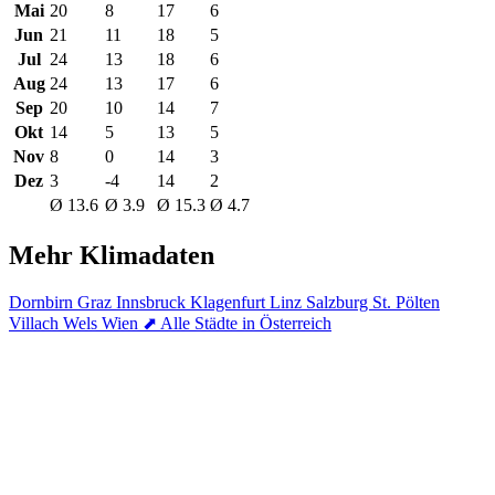
Mai
20
8
17
6
Jun
21
11
18
5
Jul
24
13
18
6
Aug
24
13
17
6
Sep
20
10
14
7
Okt
14
5
13
5
Nov
8
0
14
3
Dez
3
-4
14
2
Ø 13.6
Ø 3.9
Ø 15.3
Ø 4.7
Mehr Klimadaten
Dornbirn
Graz
Innsbruck
Klagenfurt
Linz
Salzburg
St. Pölten
Villach
Wels
Wien
⬈ Alle Städte in Österreich