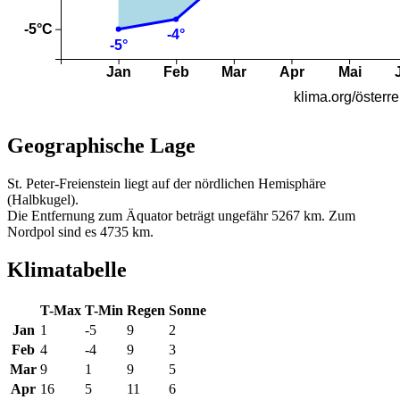
Geographische Lage
St. Peter-Freienstein liegt auf der nördlichen Hemisphäre
(Halbkugel).
Die Entfernung zum Äquator beträgt ungefähr 5267 km. Zum
Nordpol sind es 4735 km.
Klimatabelle
T-Max
T-Min
Regen
Sonne
Jan
1
-5
9
2
Feb
4
-4
9
3
Mar
9
1
9
5
Apr
16
5
11
6