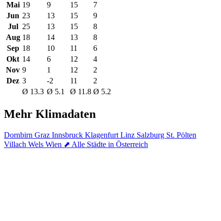
Mai
19
9
15
7
Jun
23
13
15
9
Jul
25
13
15
8
Aug
18
14
13
8
Sep
18
10
11
6
Okt
14
6
12
4
Nov
9
1
12
2
Dez
3
-2
11
2
Ø 13.3
Ø 5.1
Ø 11.8
Ø 5.2
Mehr Klimadaten
Dornbirn
Graz
Innsbruck
Klagenfurt
Linz
Salzburg
St. Pölten
Villach
Wels
Wien
⬈ Alle Städte in Österreich