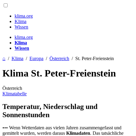
klima.org
Klima
Wissen
klima.org
Klima
Wissen
⌂
/
Klima
/
Europa
/
Österreich
/
St. Peter-Freienstein
Klima St. Peter-Freienstein
Österreich
Klimatabelle
Temperatur, Niederschlag und
Sonnenstunden
••• Wenn Wetterdaten aus vielen Jahren zusammengefasst und
gemittelt wurden, werden daraus
Klimadaten
. Das tatsächliche