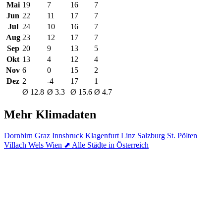
Mai
19
7
16
7
Jun
22
11
17
7
Jul
24
10
16
7
Aug
23
12
17
7
Sep
20
9
13
5
Okt
13
4
12
4
Nov
6
0
15
2
Dez
2
-4
17
1
Ø 12.8
Ø 3.3
Ø 15.6
Ø 4.7
Mehr Klimadaten
Dornbirn
Graz
Innsbruck
Klagenfurt
Linz
Salzburg
St. Pölten
Villach
Wels
Wien
⬈ Alle Städte in Österreich