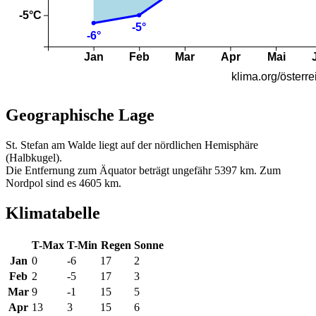
Geographische Lage
St. Stefan am Walde liegt auf der nördlichen Hemisphäre
(Halbkugel).
Die Entfernung zum Äquator beträgt ungefähr 5397 km. Zum
Nordpol sind es 4605 km.
Klimatabelle
T-Max
T-Min
Regen
Sonne
Jan
0
-6
17
2
Feb
2
-5
17
3
Mar
9
-1
15
5
Apr
13
3
15
6