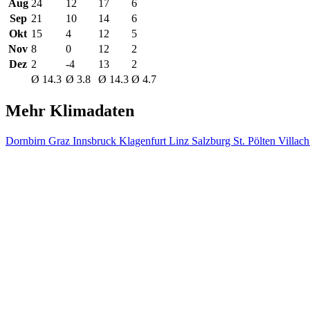
Aug
24
12
17
6
Sep
21
10
14
6
Okt
15
4
12
5
Nov
8
0
12
2
Dez
2
-4
13
2
Ø 14.3
Ø 3.8
Ø 14.3
Ø 4.7
Mehr Klimadaten
Dornbirn
Graz
Innsbruck
Klagenfurt
Linz
Salzburg
St. Pölten
Villac