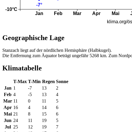
Geographische Lage
Stanzach liegt auf der nördlichen Hemisphäre (Halbkugel).
Die Entfernung zum Äquator beträgt ungefähr 5268 km. Zum Nordpo
Klimatabelle
T-Max
T-Min
Regen
Sonne
Jan
1
-7
13
2
Feb
4
-5
13
4
Mar
11
0
11
5
Apr
16
4
14
6
Mai
21
8
15
6
Jun
24
11
19
5
Jul
25
12
19
7