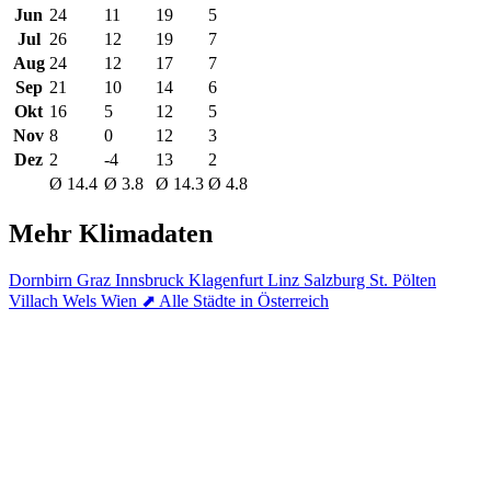
Jun
24
11
19
5
Jul
26
12
19
7
Aug
24
12
17
7
Sep
21
10
14
6
Okt
16
5
12
5
Nov
8
0
12
3
Dez
2
-4
13
2
Ø 14.4
Ø 3.8
Ø 14.3
Ø 4.8
Mehr Klimadaten
Dornbirn
Graz
Innsbruck
Klagenfurt
Linz
Salzburg
St. Pölten
Villach
Wels
Wien
⬈ Alle Städte in Österreich