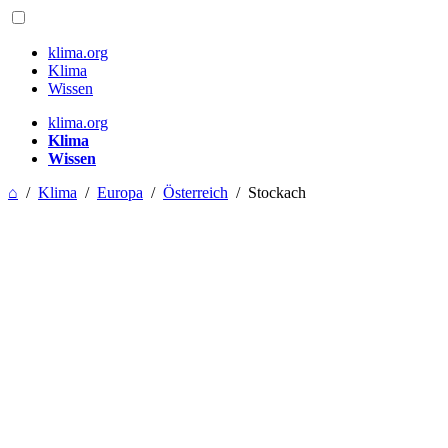
klima.org
Klima
Wissen
klima.org
Klima
Wissen
⌂
/
Klima
/
Europa
/
Österreich
/
Stockach