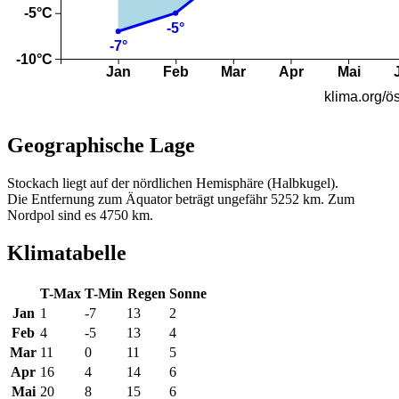
Geographische Lage
Stockach liegt auf der nördlichen Hemisphäre (Halbkugel).
Die Entfernung zum Äquator beträgt ungefähr 5252 km. Zum
Nordpol sind es 4750 km.
Klimatabelle
T-Max
T-Min
Regen
Sonne
Jan
1
-7
13
2
Feb
4
-5
13
4
Mar
11
0
11
5
Apr
16
4
14
6
Mai
20
8
15
6