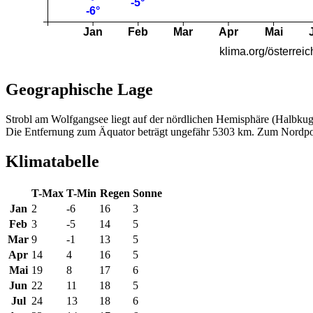
Geographische Lage
Strobl am Wolfgangsee liegt auf der nördlichen Hemisphäre (Halbkug
Die Entfernung zum Äquator beträgt ungefähr 5303 km. Zum Nordpo
Klimatabelle
T-Max
T-Min
Regen
Sonne
Jan
2
-6
16
3
Feb
3
-5
14
5
Mar
9
-1
13
5
Apr
14
4
16
5
Mai
19
8
17
6
Jun
22
11
18
5
Jul
24
13
18
6