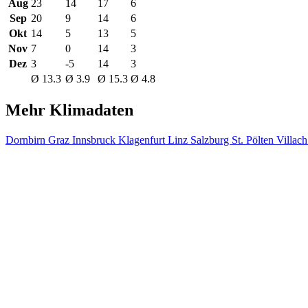
Aug
23
14
17
6
Sep
20
9
14
6
Okt
14
5
13
5
Nov
7
0
14
3
Dez
3
-5
14
3
Ø 13.3
Ø 3.9
Ø 15.3
Ø 4.8
Mehr Klimadaten
Dornbirn
Graz
Innsbruck
Klagenfurt
Linz
Salzburg
St. Pölten
Villac