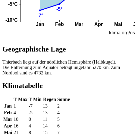
Geographische Lage
Thierbach liegt auf der nördlichen Hemisphäre (Halbkugel).
Die Entfernung zum Äquator beträgt ungefähr 5270 km. Zum
Nordpol sind es 4732 km.
Klimatabelle
T-Max
T-Min
Regen
Sonne
Jan
1
-7
13
2
Feb
4
-5
13
4
Mar
10
0
11
5
Apr
16
4
14
6
Mai
21
8
15
7