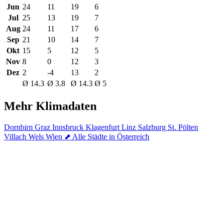
Jun
24
11
19
6
Jul
25
13
19
7
Aug
24
11
17
6
Sep
21
10
14
7
Okt
15
5
12
5
Nov
8
0
12
3
Dez
2
-4
13
2
Ø 14.3
Ø 3.8
Ø 14.3
Ø 5
Mehr Klimadaten
Dornbirn
Graz
Innsbruck
Klagenfurt
Linz
Salzburg
St. Pölten
Villach
Wels
Wien
⬈ Alle Städte in Österreich