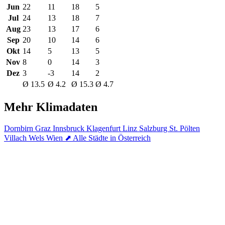
Jun
22
11
18
5
Jul
24
13
18
7
Aug
23
13
17
6
Sep
20
10
14
6
Okt
14
5
13
5
Nov
8
0
14
3
Dez
3
-3
14
2
Ø 13.5
Ø 4.2
Ø 15.3
Ø 4.7
Mehr Klimadaten
Dornbirn
Graz
Innsbruck
Klagenfurt
Linz
Salzburg
St. Pölten
Villach
Wels
Wien
⬈ Alle Städte in Österreich