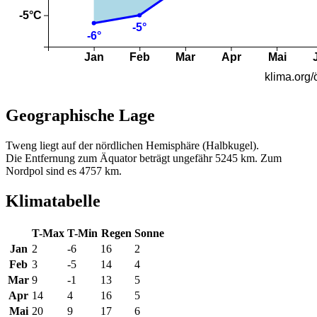
Geographische Lage
Tweng liegt auf der nördlichen Hemisphäre (Halbkugel).
Die Entfernung zum Äquator beträgt ungefähr 5245 km. Zum
Nordpol sind es 4757 km.
Klimatabelle
T-Max
T-Min
Regen
Sonne
Jan
2
-6
16
2
Feb
3
-5
14
4
Mar
9
-1
13
5
Apr
14
4
16
5
Mai
20
9
17
6