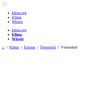
klima.org
Klima
Wissen
klima.org
Klima
Wissen
⌂
/
Klima
/
Europa
/
Österreich
/
Vösendorf