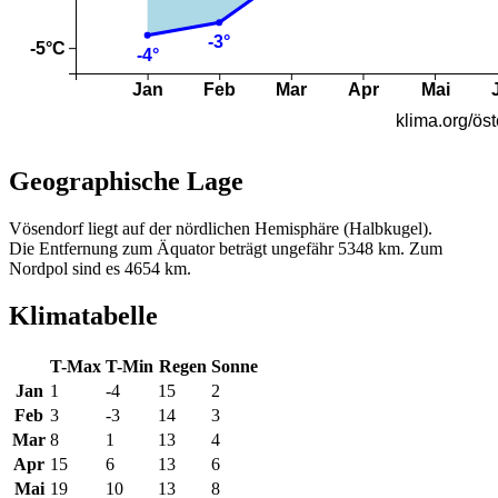
Geographische Lage
Vösendorf liegt auf der nördlichen Hemisphäre (Halbkugel).
Die Entfernung zum Äquator beträgt ungefähr 5348 km. Zum
Nordpol sind es 4654 km.
Klimatabelle
T-Max
T-Min
Regen
Sonne
Jan
1
-4
15
2
Feb
3
-3
14
3
Mar
8
1
13
4
Apr
15
6
13
6
Mai
19
10
13
8