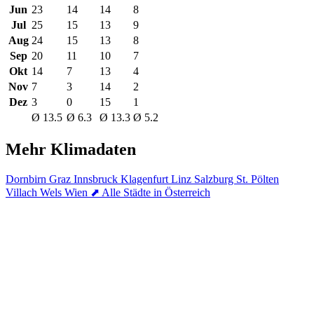
Jun
23
14
14
8
Jul
25
15
13
9
Aug
24
15
13
8
Sep
20
11
10
7
Okt
14
7
13
4
Nov
7
3
14
2
Dez
3
0
15
1
Ø 13.5
Ø 6.3
Ø 13.3
Ø 5.2
Mehr Klimadaten
Dornbirn
Graz
Innsbruck
Klagenfurt
Linz
Salzburg
St. Pölten
Villach
Wels
Wien
⬈ Alle Städte in Österreich