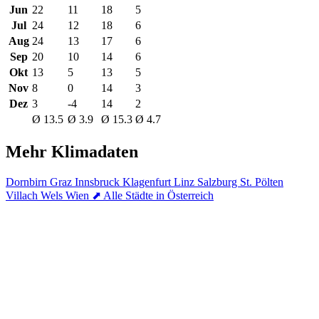
Jun
22
11
18
5
Jul
24
12
18
6
Aug
24
13
17
6
Sep
20
10
14
6
Okt
13
5
13
5
Nov
8
0
14
3
Dez
3
-4
14
2
Ø 13.5
Ø 3.9
Ø 15.3
Ø 4.7
Mehr Klimadaten
Dornbirn
Graz
Innsbruck
Klagenfurt
Linz
Salzburg
St. Pölten
Villach
Wels
Wien
⬈ Alle Städte in Österreich