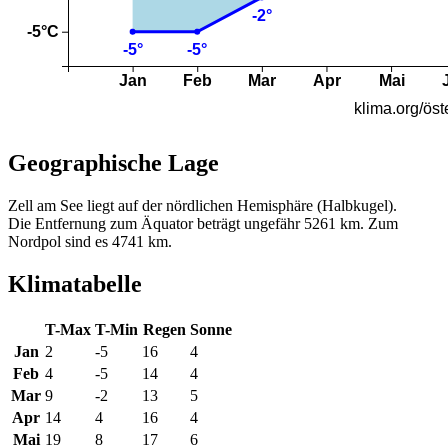
Geographische Lage
Zell am See liegt auf der nördlichen Hemisphäre (Halbkugel).
Die Entfernung zum Äquator beträgt ungefähr 5261 km. Zum
Nordpol sind es 4741 km.
Klimatabelle
T-Max
T-Min
Regen
Sonne
Jan
2
-5
16
4
Feb
4
-5
14
4
Mar
9
-2
13
5
Apr
14
4
16
4
Mai
19
8
17
6