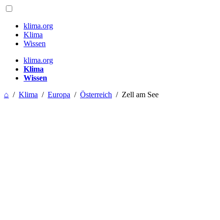
klima.org
Klima
Wissen
klima.org
Klima
Wissen
⌂
/
Klima
/
Europa
/
Österreich
/
Zell am See