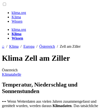
klima.org
Klima
Wissen
klima.org
Klima
Wissen
⌂
/
Klima
/
Europa
/
Österreich
/
Zell am Ziller
Klima Zell am Ziller
Österreich
Klimatabelle
Temperatur, Niederschlag und
Sonnenstunden
••• Wenn Wetterdaten aus vielen Jahren zusammengefasst und
gemittelt wurden, werden daraus
Klimadaten
. Das tatsächliche