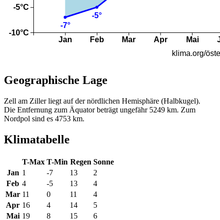
Geographische Lage
Zell am Ziller liegt auf der nördlichen Hemisphäre (Halbkugel).
Die Entfernung zum Äquator beträgt ungefähr 5249 km. Zum
Nordpol sind es 4753 km.
Klimatabelle
T-Max
T-Min
Regen
Sonne
Jan
1
-7
13
2
Feb
4
-5
13
4
Mar
11
0
11
4
Apr
16
4
14
5
Mai
19
8
15
6