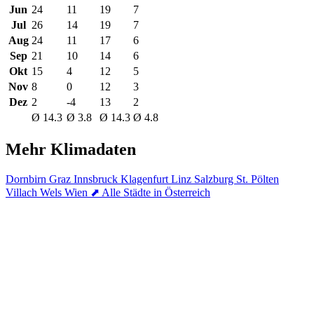
Jun
24
11
19
7
Jul
26
14
19
7
Aug
24
11
17
6
Sep
21
10
14
6
Okt
15
4
12
5
Nov
8
0
12
3
Dez
2
-4
13
2
Ø 14.3
Ø 3.8
Ø 14.3
Ø 4.8
Mehr Klimadaten
Dornbirn
Graz
Innsbruck
Klagenfurt
Linz
Salzburg
St. Pölten
Villach
Wels
Wien
⬈ Alle Städte in Österreich