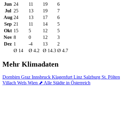
Jun
24
11
19
6
Jul
25
13
19
7
Aug
24
13
17
6
Sep
21
11
14
5
Okt
15
5
12
5
Nov
8
0
12
3
Dez
1
-4
13
2
Ø 14
Ø 4.2
Ø 14.3
Ø 4.7
Mehr Klimadaten
Dornbirn
Graz
Innsbruck
Klagenfurt
Linz
Salzburg
St. Pölten
Villach
Wels
Wien
⬈ Alle Städte in Österreich