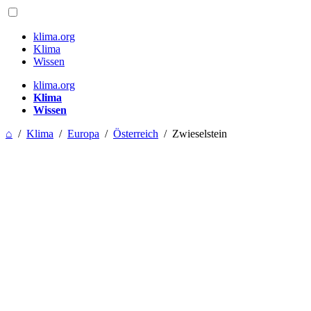
klima.org
Klima
Wissen
klima.org
Klima
Wissen
⌂
/
Klima
/
Europa
/
Österreich
/
Zwieselstein