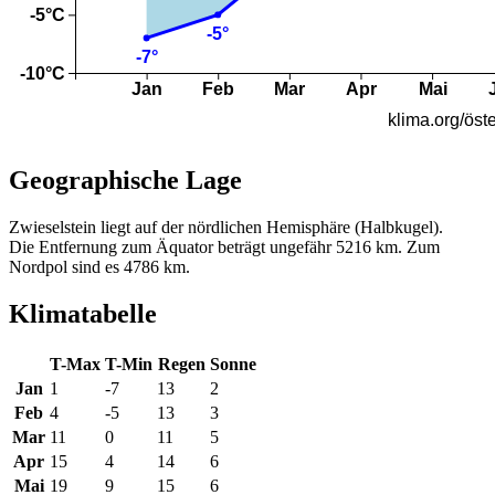
Geographische Lage
Zwieselstein liegt auf der nördlichen Hemisphäre (Halbkugel).
Die Entfernung zum Äquator beträgt ungefähr 5216 km. Zum
Nordpol sind es 4786 km.
Klimatabelle
T-Max
T-Min
Regen
Sonne
Jan
1
-7
13
2
Feb
4
-5
13
3
Mar
11
0
11
5
Apr
15
4
14
6
Mai
19
9
15
6