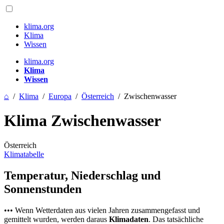
klima.org
Klima
Wissen
klima.org
Klima
Wissen
⌂
/
Klima
/
Europa
/
Österreich
/
Zwischenwasser
Klima Zwischenwasser
Österreich
Klimatabelle
Temperatur, Niederschlag und
Sonnenstunden
••• Wenn Wetterdaten aus vielen Jahren zusammengefasst und
gemittelt wurden, werden daraus
Klimadaten
. Das tatsächliche