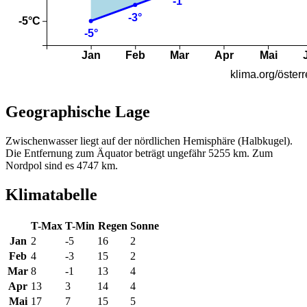
Geographische Lage
Zwischenwasser liegt auf der nördlichen Hemisphäre (Halbkugel).
Die Entfernung zum Äquator beträgt ungefähr 5255 km. Zum
Nordpol sind es 4747 km.
Klimatabelle
T-Max
T-Min
Regen
Sonne
Jan
2
-5
16
2
Feb
4
-3
15
2
Mar
8
-1
13
4
Apr
13
3
14
4
Mai
17
7
15
5