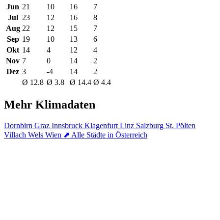
Jun
21
10
16
7
Jul
23
12
16
8
Aug
22
12
15
7
Sep
19
10
13
6
Okt
14
4
12
4
Nov
7
0
14
2
Dez
3
-4
14
2
Ø 12.8
Ø 3.8
Ø 14.4
Ø 4.4
Mehr Klimadaten
Dornbirn
Graz
Innsbruck
Klagenfurt
Linz
Salzburg
St. Pölten
Villach
Wels
Wien
⬈ Alle Städte in Österreich