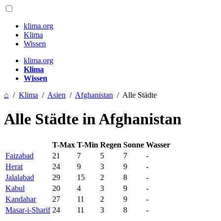
klima.org
Klima
Wissen
klima.org
Klima
Wissen
⌂
/
Klima
/
Asien
/
Afghanistan
/
Alle Städte
Alle Städte in Afghanistan
T-Max
T-Min
Regen
Sonne
Wasser
Faizabad
21
7
5
7
-
Herat
24
9
3
9
-
Jalalabad
29
15
2
8
-
Kabul
20
4
3
9
-
Kandahar
27
11
2
9
-
Masar-i-Sharif
24
11
3
8
-