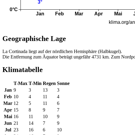
Geographische Lage
La Cortinada liegt auf der nördlichen Hemisphäre (Halbkugel).
Die Entfernung zum Äquator beträgt ungefähr 4731 km. Zum Nordpo
Klimatabelle
T-Max
T-Min
Regen
Sonne
Jan
9
3
13
3
Feb
10
4
11
4
Mar
12
5
11
6
Apr
15
8
9
7
Mai
16
11
10
9
Jun
21
14
7
9
Jul
23
16
6
10