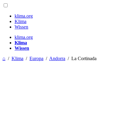
klima.org
Klima
Wissen
klima.org
Klima
Wissen
⌂
/
Klima
/
Europa
/
Andorra
/
La Cortinada