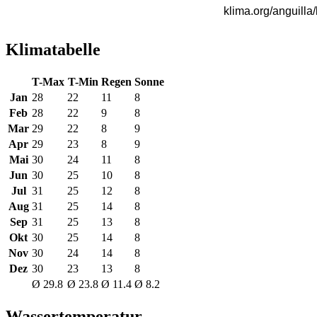
Klimatabelle
T-Max
T-Min
Regen
Sonne
Jan
28
22
11
8
Feb
28
22
9
8
Mar
29
22
8
9
Apr
29
23
8
9
Mai
30
24
11
8
Jun
30
25
10
8
Jul
31
25
12
8
Aug
31
25
14
8
Sep
31
25
13
8
Okt
30
25
14
8
Nov
30
24
14
8
Dez
30
23
13
8
Ø 29.8
Ø 23.8
Ø 11.4
Ø 8.2
Wassertemperatur