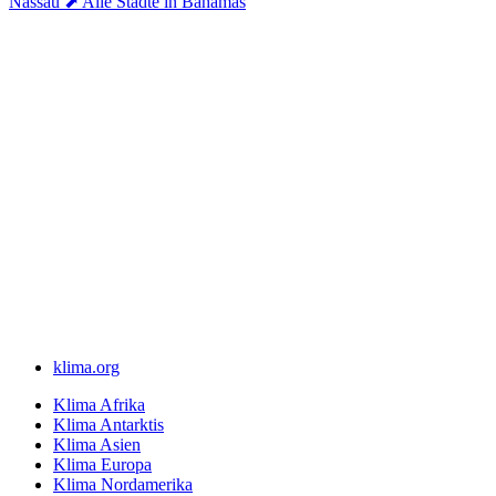
Nassau
⬈ Alle Städte in Bahamas
klima.org
Klima Afrika
Klima Antarktis
Klima Asien
Klima Europa
Klima Nordamerika