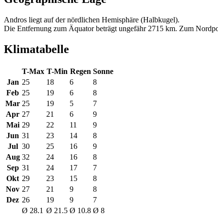
Andros liegt auf der nördlichen Hemisphäre (Halbkugel).
Die Entfernung zum Äquator beträgt ungefähr 2715 km. Zum Nordpo
Klimatabelle
T-Max
T-Min
Regen
Sonne
Jan
25
18
6
8
Feb
25
19
6
8
Mar
25
19
5
7
Apr
27
21
6
9
Mai
29
22
11
9
Jun
31
23
14
8
Jul
30
25
16
9
Aug
32
24
16
8
Sep
31
24
17
7
Okt
29
23
15
8
Nov
27
21
9
8
Dez
26
19
9
7
Ø 28.1
Ø 21.5
Ø 10.8
Ø 8