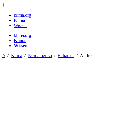
klima.org
Klima
Wissen
klima.org
Klima
Wissen
⌂
/
Klima
/
Nordamerika
/
Bahamas
/
Andros