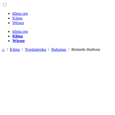
klima.org
Klima
Wissen
klima.org
Klima
Wissen
⌂
/
Klima
/
Nordamerika
/
Bahamas
/
Bennetts Harbour