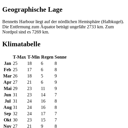
Geographische Lage
Bennetts Harbour liegt auf der nördlichen Hemisphäre (Halbkugel).
Die Entfernung zum Äquator beträgt ungefähr 2733 km. Zum
Nordpol sind es 7269 km.
Klimatabelle
T-Max
T-Min
Regen
Sonne
Jan
25
18
6
8
Feb
25
17
6
8
Mar
26
18
5
9
Apr
27
21
6
9
Mai
29
23
11
9
Jun
31
23
14
7
Jul
31
24
16
8
Aug
31
24
16
8
Sep
32
24
17
7
Okt
30
23
15
7
Nov
27
21
9
8